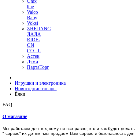
Unix
line
Valco
Baby
Voksi
ZHEJIANG
JIAJIA
RIDE-
ON
CO., L
Астек
Дэми
ПартаТорг
Игрушки и электроника
Новогодние товары
Ёлки
FAQ
О магазине
Мы работаем для тех, кому не все равно, кто и как будет делать
" сервис" их детям -м
ы продаем Вам сервис и безопасность для