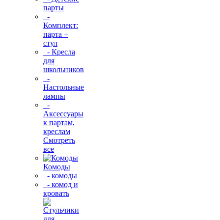
парты
-
Комплект:
парта +
стул
- Кресла
для
школьников
-
Настольные
лампы
-
Аксессуары
к партам,
креслам
Смотреть
все
Комоды
- комоды
- комод и
кровать