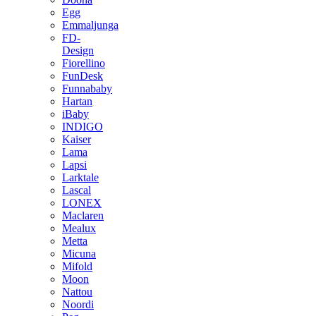
Egg
Emmaljunga
FD-
Design
Fiorellino
FunDesk
Funnababy
Hartan
iBaby
INDIGO
Kaiser
Lama
Lapsi
Larktale
Lascal
LONEX
Maclaren
Mealux
Metta
Micuna
Mifold
Moon
Nattou
Noordi