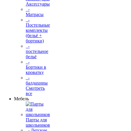
Аксессуары
-
Матрасы
-
Постельные
комплекты
(бельё +
бортики)
-
постельное
бельё
-
Бортики в
кроватку
-
балдахины
Смотреть
все
Мебель
Парты для
школьников
- Детские