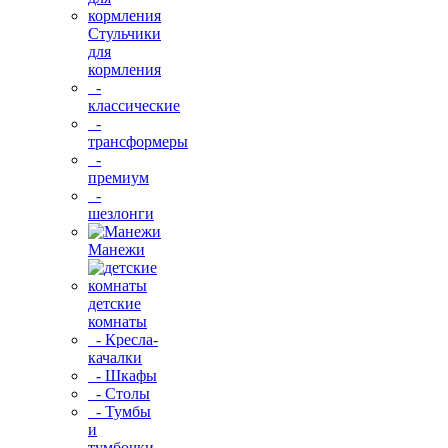
Стульчики
для
кормления
-
классические
-
трансформеры
-
премиум
-
шезлонги
Манежи
детские
комнаты
- Кресла-
качалки
- Шкафы
- Столы
- Тумбы
и
тумбочки