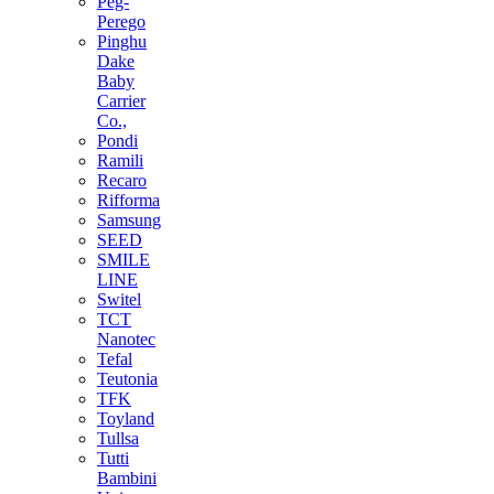
Peg-
Perego
Pinghu
Dake
Baby
Carrier
Co.,
Pondi
Ramili
Recaro
Rifforma
Samsung
SEED
SMILE
LINE
Switel
TCT
Nanotec
Tefal
Teutonia
TFK
Toyland
Tullsa
Tutti
Bambini