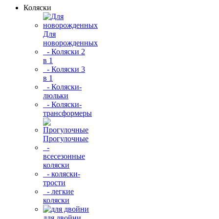
Коляски
Для
новорожденных
- Коляски 2
в 1
- Коляски 3
в 1
- Коляски-
люльки
- Коляски-
трансформеры
Прогулочные
-
всесезонные
коляски
- коляски-
трости
- легкие
коляски
для двойни