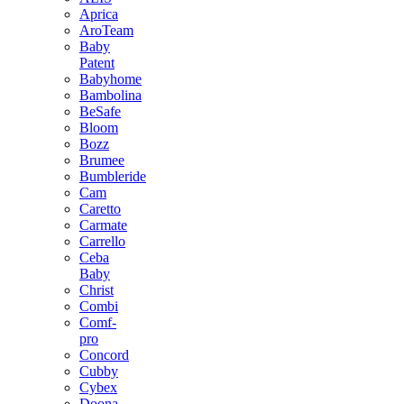
Aprica
AroTeam
Baby
Patent
Babyhome
Bambolina
BeSafe
Bloom
Bozz
Brumee
Bumbleride
Cam
Caretto
Carmate
Carrello
Ceba
Baby
Christ
Combi
Comf-
pro
Concord
Cubby
Cybex
Doona