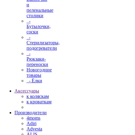
и
пеленальные
столики
-
Бутылочки,
соски
-
Стерилизаторы,
подогреватели
-
Рюкзаки-
переноски
Новогодние
товары
- Ёлки
Аксессуары
к коляскам
к кроваткам
Производители
4moms
Adiri
Advesta
ALIS