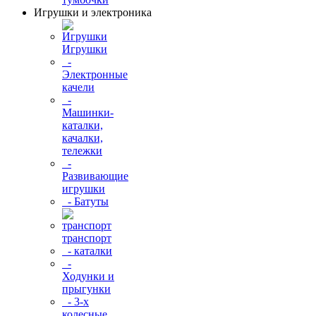
Игрушки и электроника
Игрушки
-
Электронные
качели
-
Машинки-
каталки,
качалки,
тележки
-
Развивающие
игрушки
- Батуты
транспорт
- каталки
-
Ходунки и
прыгунки
- 3-х
колесные