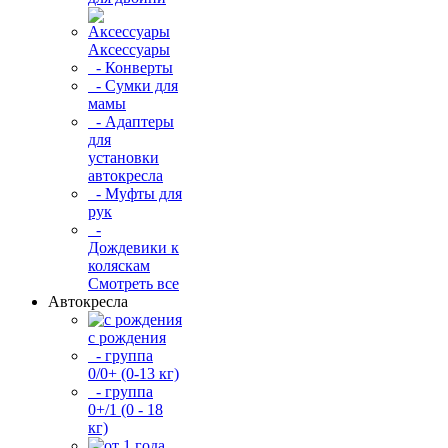
Аксессуары
- Конверты
- Сумки для
мамы
- Адаптеры
для
установки
автокресла
- Муфты для
рук
-
Дождевики к
коляскам
Смотреть все
Автокресла
с рождения
- группа
0/0+ (0-13 кг)
- группа
0+/1 (0 - 18
кг)