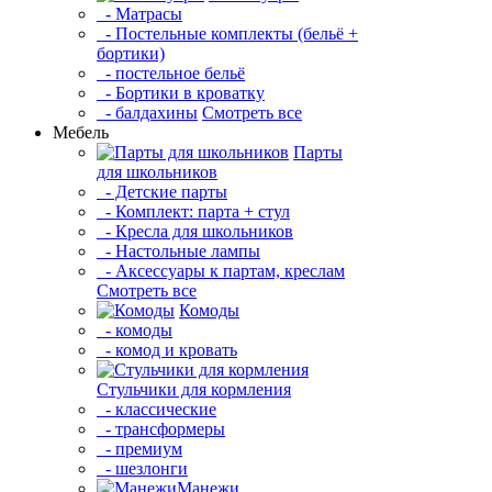
- Матрасы
- Постельные комплекты (бельё +
бортики)
- постельное бельё
- Бортики в кроватку
- балдахины
Смотреть все
Мебель
Парты
для школьников
- Детские парты
- Комплект: парта + стул
- Кресла для школьников
- Настольные лампы
- Аксессуары к партам, креслам
Смотреть все
Комоды
- комоды
- комод и кровать
Стульчики для кормления
- классические
- трансформеры
- премиум
- шезлонги
Манежи