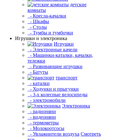
детские
комнаты
- Кресла-качалки
- Шкафы
- Столы
- Тумбы и тумбочки
Игрушки и электроника
Игрушки
- Электронные качели
- Машинки-каталки, качалки,
тележки
- Развивающие игрушки
- Батуты
транспорт
- каталки
- Ходунки и прыгунки
- 3-х колесные велосипеды
- электромобили
Электроника
- радионяни
- видеоняни
- термометры
- Молокоотсосы
- Увлажнители воздуха
Смотреть
все