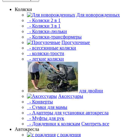
Коляски
Для новорожденных
- Коляски 2 в 1
- Коляски 3 в 1
- Коляски-люльки
- Коляски-трансформеры
Прогулочные
- всесезонные коляски
- коляски-трости
- легкие коляски
для двойни
Аксессуары
- Конверты
- Сумки для мамы
- Адаптеры для установки автокресла
- Муфты для рук
- Дождевики к коляскам
Смотреть все
Автокресла
с рождения