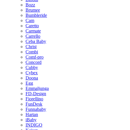
Bozz
Brumee
Bumbleride
Cam
Caretto
Carmate
Carrello
Ceba Baby
Christ
Combi
Comf-pro
Concord
Cubby
Cybex
Doona
Egg
Emmaljunga
FD-Design
Fiorellino
FunDesk
Funnababy
Hartan
iBaby
INDIGO