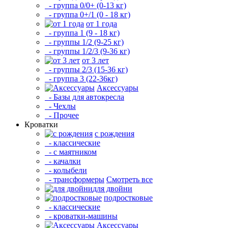
- группа 0/0+ (0-13 кг)
- группа 0+/1 (0 - 18 кг)
от 1 года
- группа 1 (9 - 18 кг)
- группы 1/2 (9-25 кг)
- группы 1/2/3 (9-36 кг)
от 3 лет
- группы 2/3 (15-36 кг)
- группа 3 (22-36кг)
Аксессуары
- Базы для автокресла
- Чехлы
- Прочее
Кроватки
с рождения
- классические
- с маятником
- качалки
- колыбели
- трансформеры
Смотреть все
для двойни
подростковые
- классические
- кроватки-машины
Аксессуары