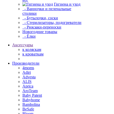
Гигиена и уход
- Ванночки и пеленальные
столики
- Бутылочки, соски
- Стерилизаторы, подогреватели
- Рюкзаки-переноски
Новогодние товары
- Ёлки
Аксессуары
к коляскам
к кроваткам
Производители
4moms
Adiri
Advesta
ALIS
Aprica
AroTeam
Baby Patent
Babyhome
Bambolina
BeSafe
Bloom