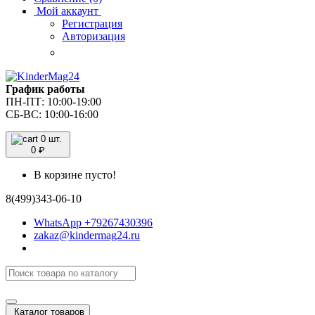
Мой аккаунт
Регистрация
Авторизация
График работы
ПН-ПТ: 10:00-19:00
СБ-ВС: 10:00-16:00
0 шт.
руб
0
В корзине пусто!
8(499)343-06-10
WhatsApp +79267430396
zakaz@kindermag24.ru
Каталог товаров