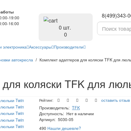
работы
8(499)343-0
0:00-19:00
0:00-16:00
0 шт.
руб
0
и электроника
Аксессуары
Производители
новки автокресла
Комплект адаптеров для коляски TFK для люль
 для коляски TFK для люль
оставить отзыв
Рейтинг:
Производитель:
TFK
Доступность:
Нет в наличии
Артикул:
5030-05
руб
490
Нашли дешевле?