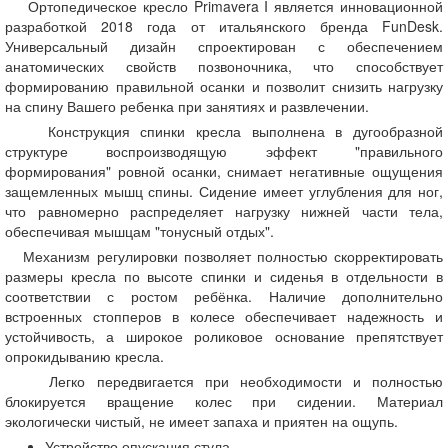
Ортопедическое кресло Primavera I является инновационной
разработкой 2018 года от итальянского бренда FunDesk.
Универсальный дизайн спроектирован с обеспечением
анатомических свойств позвоночника, что способствует
формированию правильной осанки и позволит снизить нагрузку
на спину Вашего ребенка при занятиях и развлечении.
Конструкция спинки кресла выполнена в дугообразной
структуре воспроизводящую эффект "правильного
формирования" ровной осанки, снимает негативные ощущения
защемленных мышц спины. Сидение имеет углубления для ног,
что равномерно распределяет нагрузку нижней части тела,
обеспечивая мышцам "тонусный отдых".
Механизм регулировки позволяет полностью скорректировать
размеры кресла по высоте спинки и сиденья в отдельности в
соответствии с ростом ребёнка. Наличие дополнительно
встроенных стопперов в колесе обеспечивает надежность и
устойчивость, а широкое роликовое основание препятствует
опрокидыванию кресла.
Легко передвигается при необходимости и полностью
блокируется вращение колес при сидении. Материал
экологически чистый, не имеет запаха и приятен на ощупь.
Устройство опускания стула