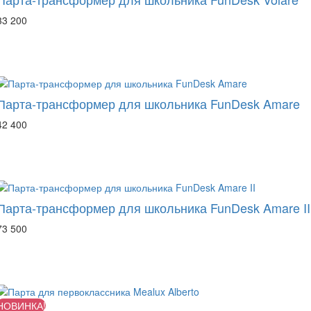
руб
33 200
Парта-трансформер для школьника FunDesk Amare
руб
42 400
Парта-трансформер для школьника FunDesk Amare II
руб
73 500
НОВИНКА!