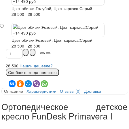
Цвет обивки:Голубой, Цвет каркаса:Серый
руб
руб
28 500
28 500
Цвет обивки:Розовый, Цвет каркаса:Серый
руб
руб
28 500
28 500
руб
28 500
Нашли дешевле?
Сообщить когда появится
Описание
Характеристики
Отзывы (0)
Доставка
Ортопедическое детское
кресло FunDesk Primavera I