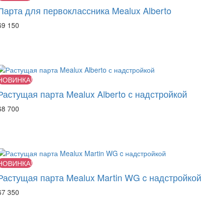
Парта для первоклассника Mealux Alberto
руб
69 150
НОВИНКА!
Растущая парта Mealux Alberto с надстройкой
руб
68 700
НОВИНКА!
Растущая парта Mealux Martin WG c надстройкой
руб
67 350