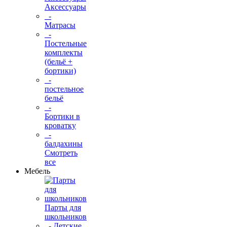
Аксессуары
-
Матрасы
-
Постельные
комплекты
(бельё +
бортики)
-
постельное
бельё
-
Бортики в
кроватку
-
балдахины
Смотреть
все
Мебель
Парты для
школьников
- Детские