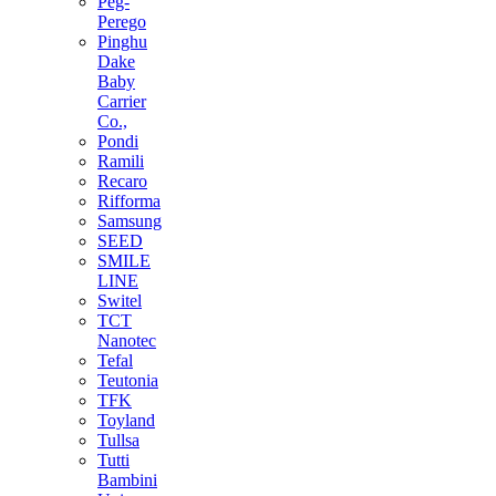
Peg-
Perego
Pinghu
Dake
Baby
Carrier
Co.,
Pondi
Ramili
Recaro
Rifforma
Samsung
SEED
SMILE
LINE
Switel
TCT
Nanotec
Tefal
Teutonia
TFK
Toyland
Tullsa
Tutti
Bambini