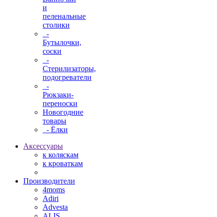
и
пеленальные
столики
-
Бутылочки,
соски
-
Стерилизаторы,
подогреватели
-
Рюкзаки-
переноски
Новогодние
товары
- Ёлки
Аксессуары
к коляскам
к кроваткам
Производители
4moms
Adiri
Advesta
ALIS