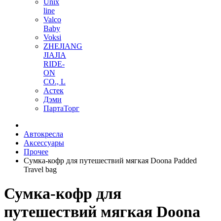
Unix
line
Valco
Baby
Voksi
ZHEJIANG
JIAJIA
RIDE-
ON
CO., L
Астек
Дэми
ПартаТорг
Автокресла
Аксессуары
Прочее
Сумка-кофр для путешествий мягкая Doona Padded
Travel bag
Сумка-кофр для
путешествий мягкая Doona