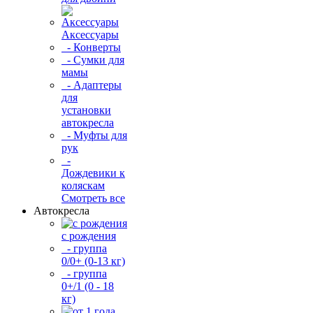
Аксессуары
- Конверты
- Сумки для
мамы
- Адаптеры
для
установки
автокресла
- Муфты для
рук
-
Дождевики к
коляскам
Смотреть все
Автокресла
с рождения
- группа
0/0+ (0-13 кг)
- группа
0+/1 (0 - 18
кг)