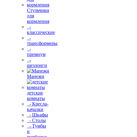
Стульчики
для
кормления
-
классические
-
трансформеры
-
премиум
-
шезлонги
Манежи
детские
комнаты
- Кресла-
качалки
- Шкафы
- Столы
- Тумбы
и
тумбочки