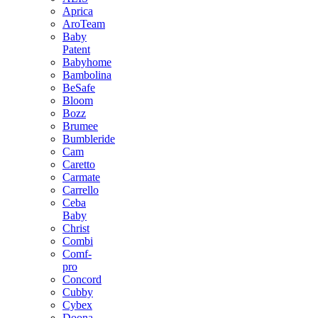
Aprica
AroTeam
Baby
Patent
Babyhome
Bambolina
BeSafe
Bloom
Bozz
Brumee
Bumbleride
Cam
Caretto
Carmate
Carrello
Ceba
Baby
Christ
Combi
Comf-
pro
Concord
Cubby
Cybex
Doona