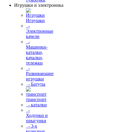
Игрушки и электроника
Игрушки
-
Электронные
качели
-
Машинки-
каталки,
качалки,
тележки
-
Развивающие
игрушки
- Батуты
транспорт
- каталки
-
Ходунки и
прыгунки
- 3-х
колесные