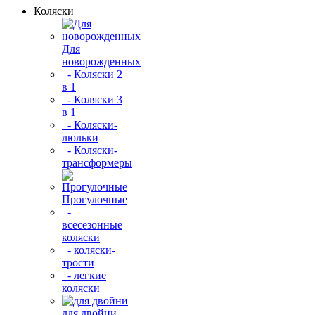
Коляски
Для
новорожденных
- Коляски 2
в 1
- Коляски 3
в 1
- Коляски-
люльки
- Коляски-
трансформеры
Прогулочные
-
всесезонные
коляски
- коляски-
трости
- легкие
коляски
для двойни