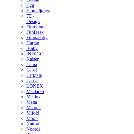
Egg
Emmaljunga
FD-
Design
Fiorellino
FunDesk
Funnababy
Hartan
iBaby
INDIGO
Kaiser
Lama
Lapsi
Larktale
Lascal
LONEX
Maclaren
Mealux
Metta
Micuna
Mifold
Moon
Nattou
Noordi