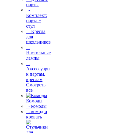
парты
-
Комплект:
парта +
стул
- Кресла
для
школьников
-
Настольные
лампы
-
Аксессуары
к партам,
креслам
Смотреть
все
Комоды
- комоды
- комод и
кровать